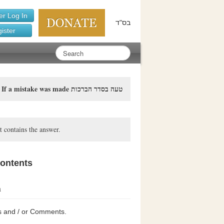
r Log In
בס"ד
ister
If a mistake was made טעה בסדר הברכות
|
t contains the answer.
contents
n
s and / or Comments.