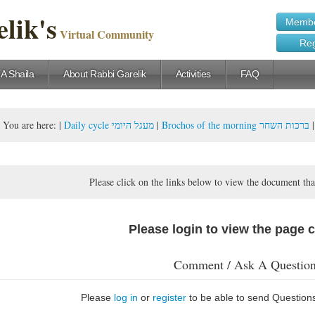
lik's
Membe
Virtual Community
Reg
 A Shaila
About Rabbi Garelik
Activities
FAQ
You are here:
|
Daily cycle מעגל היומי
|
Brochos of the morning ברכות השחר
Please click on the links below to view the document tha
Please login to view the page 
Comment / Ask A Questio
Please
log in
or
register
to be able to send Question