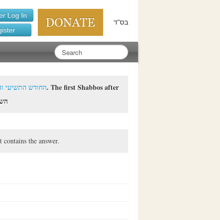
r Log In
בס"ד
ister
h and Birth --- החודש התשיעי והלידה
השבת
t contains the answer.