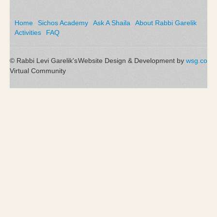
Home
Sichos Academy
Ask A Shaila
About Rabbi Garelik
Activities
FAQ
© Rabbi Levi Garelik's
Website Design & Development by
wsg.co
Virtual Community