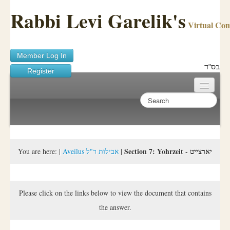
Rabbi Levi Garelik's
Virtual Co
Member Log In
בס"ד
Register
Home
Sichos Academy
Ask A Shaila
Section 7: Yohrzeit - יארצייט
You are here:
|
Aveilus אבילות ר"ל
|
About Rabbi Garelik
Activities
Please click on the links below to view the document that contains
the answer.
FAQ