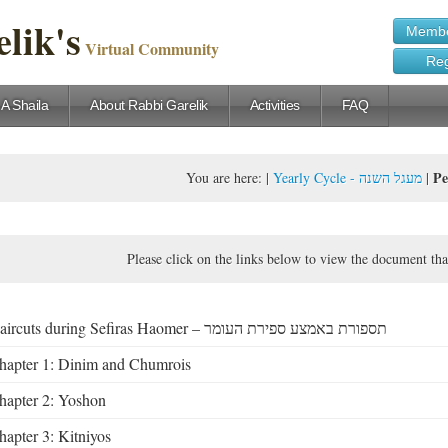
lik's
Membe
Virtual Community
Reg
 A Shaila
About Rabbi Garelik
Activities
FAQ
You are here:
|
Yearly Cycle - מעגל השנה
|
Please click on the links below to view the document tha
Haircuts during Sefiras Haomer – תספורת באמצע ספירת העומר
hapter 1: Dinim and Chumrois
hapter 2: Yoshon
hapter 3: Kitniyos