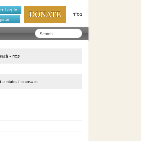
r Log In
בס"ד
ister
Pesach - פסח
t contains the answer.