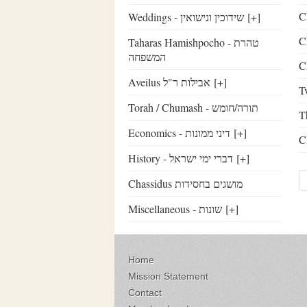
C
Weddings - שידוכין ונישואין
[+]
C
Taharas Hamishpocho - טהרת
המשפחה
C
Aveilus אבילות ר"ל
[+]
T
Torah / Chumash - תורה/חומש
T
Economics - דיני ממונות
[+]
C
History - דברי ימי ישראל
[+]
Chassidus מושגים בחסידות
Miscellaneous - שונות
[+]
Home
Mission Statement
Contact