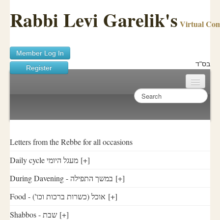
Rabbi Levi Garelik's
Virtual Co
Member Log In
בס"ד
Register
Home
Sichos Academy
Ask A Shaila
Letters from the Rebbe for all occasions
Daily cycle מעגל היומי
[+]
About Rabbi Garelik
During Davening - במשך התפילה
[+]
Activities
Food - ('אוכל (כשרות ברכות וכו
[+]
FAQ
Shabbos - שבת
[+]