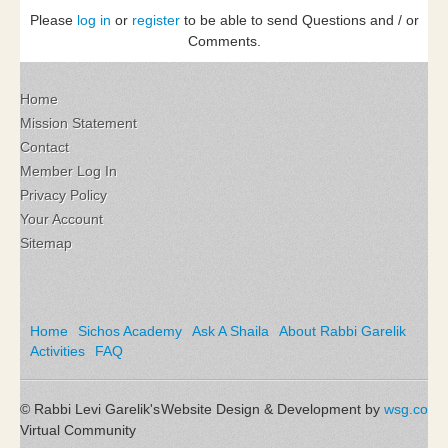
Please
log in
or
register
to be able to send Questions and / or
Comments.
Home
Mission Statement
Contact
Member Log In
Privacy Policy
Your Account
Sitemap
Home
Sichos Academy
Ask A Shaila
About Rabbi Garelik
Activities
FAQ
© Rabbi Levi Garelik's
Website Design & Development by
wsg.co
Virtual Community