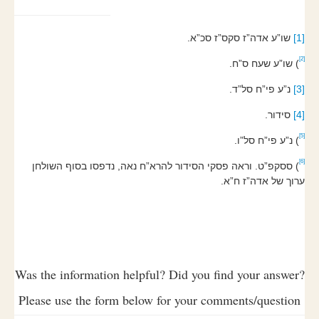
שו”ע אדה”ז סקס”ז סכ”א.
[1]
[2]
) שו”ע שעח ס”ח.
נ”ע פי”ח סל”ד.
[3]
סידור.
[4]
[5]
) נ”ע פי”ח סל”ו.
[6]
) ססקפ”ט. וראה פסקי הסידור להרא”ח נאה, נדפסו בסוף השולחן
ערוך של אדה”ז ח”א.
Was the information helpful? Did you find your answer?
Please use the form below for your comments/question