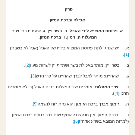
פרק י
אכילה וברכת המזון
א. פרוסת המוציא לידי האבל. ב. בשר ויין. ג. שהחיינו. ד. שיר
המעלות ה. זימון. ו. ברכת המזון.
א. יש שנהגו לתת פרוסת המוציא בידיו של האבל (אבל לא בשבת)
.
[1]
.
[2]
ב. בשר ויין: מותר באכילת בשר ושתיית יין לשרות מעיו
.
[3]
ג. שהחיינו: מותר לאבל לברך שהחיינו על פרי חדש
ד.
שיר המעלות:
אומרים שיר המעלות בבית האבל (כי לא אומרים
).
[4]
תחנון
.
[5]
ה. זימון: מברך ברכת הזימון והוא נחת רוח לנשמה
ו. ברכת המזון: אין מנהגינו להוסיף שום דבר בנוסח ברכת המזון
).
[6]
(למרות המובא בשו”ע אדה”ז