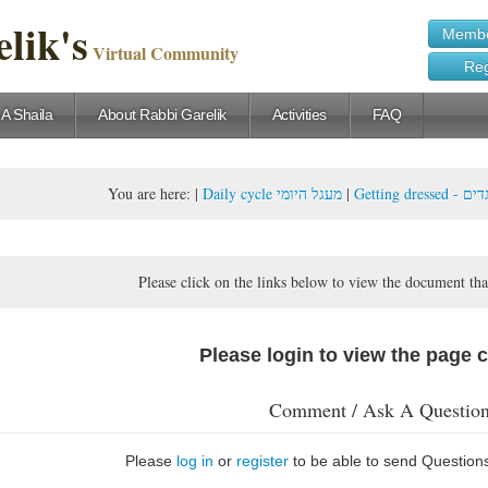
lik's
Membe
Virtual Community
Reg
 A Shaila
About Rabbi Garelik
Activities
FAQ
You are here:
|
Daily cycle מעגל היומי
|
Getting 
Please click on the links below to view the document tha
Please login to view the page 
Comment / Ask A Questio
Please
log in
or
register
to be able to send Question