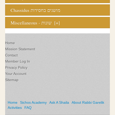
Chassidus מושגים בחסידות
Miscellaneous - שונות
[+]
Home
Mission Statement
Contact
Member Log In
Privacy Policy
Your Account
Sitemap
Home
Sichos Academy
Ask A Shaila
About Rabbi Garelik
Activities
FAQ