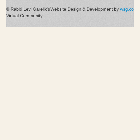
© Rabbi Levi Garelik's
Website Design & Development by
wsg.co
Virtual Community