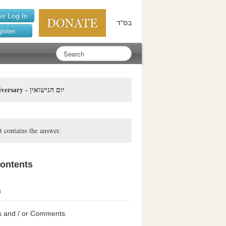
r Log In
בס"ד
ister
Wedding Anniversary - יום הנישואין
t contains the answer.
contents
n
s and / or Comments.