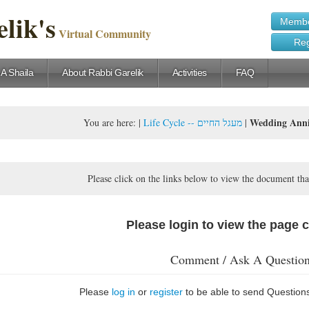
lik's
Membe
Virtual Community
Reg
 A Shaila
About Rabbi Garelik
Activities
FAQ
You are here:
|
Life Cycle -- מעגל החיים
|
Please click on the links below to view the document tha
Please login to view the page 
Comment / Ask A Questio
Please
log in
or
register
to be able to send Question