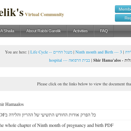
lik's
Membe
Virtual Community
Reg
 A Shaila
About Rabbi Garelik
Activities
FAQ
You are here:
|
Life Cycle -- מעגל החיים
|
3. Conduct while in the
|
Ninth m
Shir H
hospital --- בבית הרפואה
|
Please click on the links below to view the document tha
hir Hamaalos
PDFכל הפרק אודות החודש התשיעי של ההריון והלידה ב
he whole chapter of Ninth month of pregnancy and birth PDF