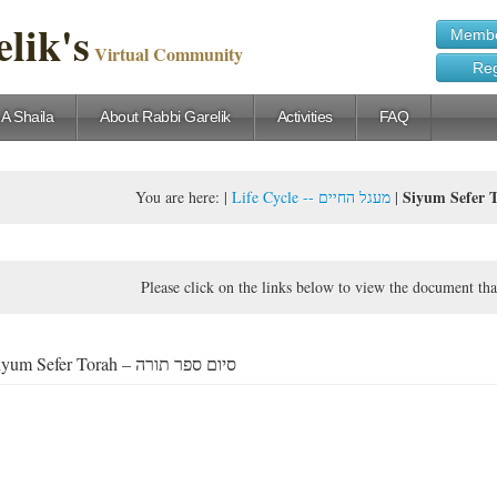
lik's
Membe
Virtual Community
Reg
 A Shaila
About Rabbi Garelik
Activities
FAQ
You are here:
|
Life Cycle -- מעגל החיים
|
Please click on the links below to view the document tha
Siyum Sefer Torah – סיום ספר תורה