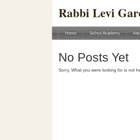
Rabbi Levi Gare
Home
Sichos Academy
Ask
No Posts Yet
Sorry, What you were looking for is not h