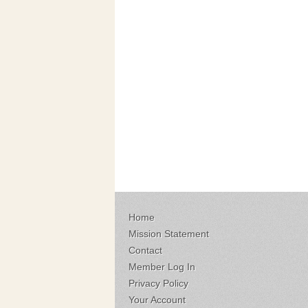
Home
Mission Statement
Contact
Member Log In
Privacy Policy
Your Account