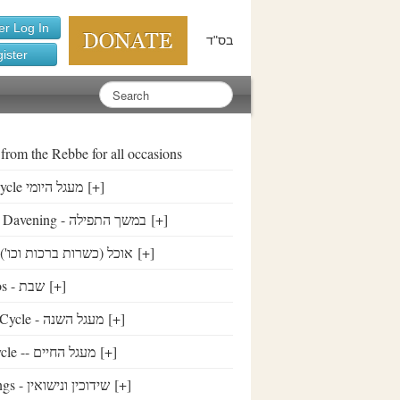
r Log In
בס"ד
ister
 from the Rebbe for all occasions
Daily cycle מעגל היומי
[+]
During Davening - במשך התפילה
[+]
Food - ('אוכל (כשרות ברכות וכו
[+]
Shabbos - שבת
[+]
Yearly Cycle - מעגל השנה
[+]
Life Cycle -- מעגל החיים
[+]
Weddings - שידוכין ונישואין
[+]