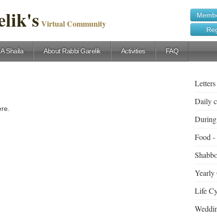
lik's
Membe
Virtual Community
Reg
 A Shaila
About Rabbi Garelik
Activities
FAQ
Letters
ere.