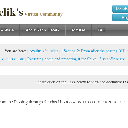
lik's
Membe
Virtual Community
Reg
 A Shaila
About Rabbi Garelik
Activities
FAQ
You are here:
|
Aveilus אבילות ר"ל
|
Section 2: From after the passing (r”l) until Seuda
סעודת הבראה
|
Returning home and preparing it for Shiv
Please click on the links below to view the document tha
From the Passing through Seudas Havroo – עד אחרי סעודת הבראה