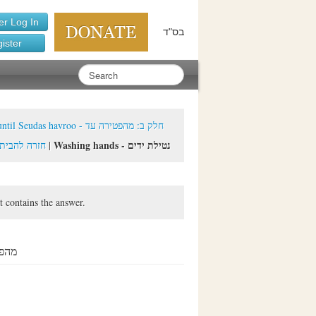
r Log In
בס"ד
ister
s havroo - חלק ב: מהפטירה עד
Washing hands - נטילת ידים
a - "חזרה להבית והכנתו ל"שבעה
|
t contains the answer.
מהפטירה 