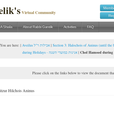
lik's
Membe
Virtual Community
Reg
 A Shaila
About Rabbi Garelik
Activities
FAQ
You are here:
|
Aveilus אבילות ר"ל
|
during Holidays - אנינות במועדי השנה
|
Please click on the links below to view the document tha
itzur Hilchois Aninus