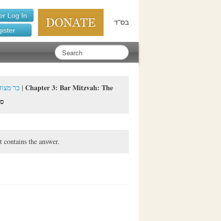
r Log In
בס"ד
ister
Chapter 3: Bar Mitzvah: The
Mitzvah: all nine chapters - בר מצוה
|
ס"ג
t contains the answer.