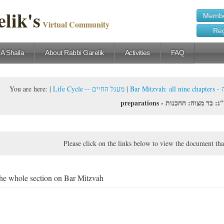
lik's
Membe
Virtual Community
Reg
 A Shaila
About Rabbi Garelik
Activities
FAQ
You are here:
|
Life Cycle -- מעגל החיים
|
Bar 
preparations - : בר מצוה: ההכנות
Please click on the links below to view the document tha
he whole section on Bar Mitzvah